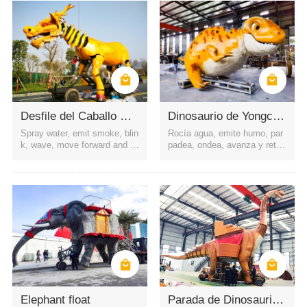
Desfile del Caballo Dragón
Dinosaurio de Yongchuan
Spray water, emit smoke, blin
Rocía agua, emite humo, par
k, wave, move forward and b
padea, ondea, avanza y retro
ackward, etc.
cede, etc.
Elephant float
Parada de Dinosaurios de Lufeng, Yunnan