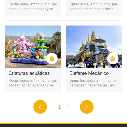
Rociar agua, emitir humo, par
Spray agua, emitir humo, par
padear, agitar, avanzar y retro
padear, agitar, mover hacia a
ceder, etc.
delante y hacia atrás, etc.
Criaturas acuáticas
Elefante Mecánico
Rociar agua, emitir humo, par
Sprinchar agua, emitir humo,
padear, agitar, avanzar y retro
parpadear, hacer señas, avan
ceder, etc.
zar y retroceder, etc.
1
2