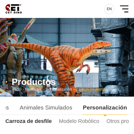
Productos
Inicio
-
Productos
-
Personalización
-
Carroza de desfile
ados
Animales Simulados
Personalización
Carroza de desfile
Modelo Robótico
Otros prod