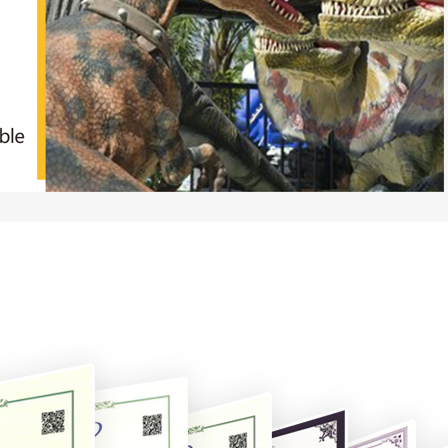
alles alrededor del centro comercial
pelicula, televisión y escenario
parque de atracciones
Área Escénica
Parque