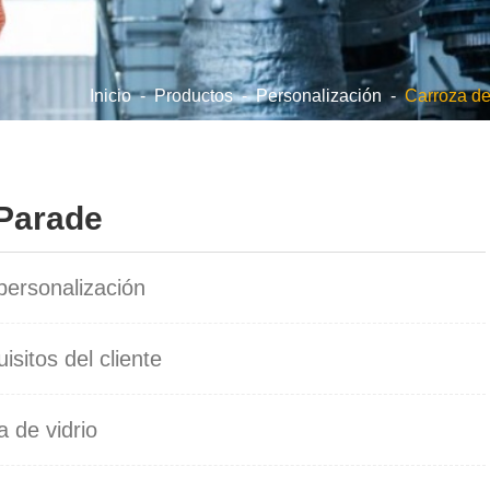
Inicio
-
Productos
-
Personalización
-
Carroza de
 Parade
personalización
isitos del cliente
a de vidrio