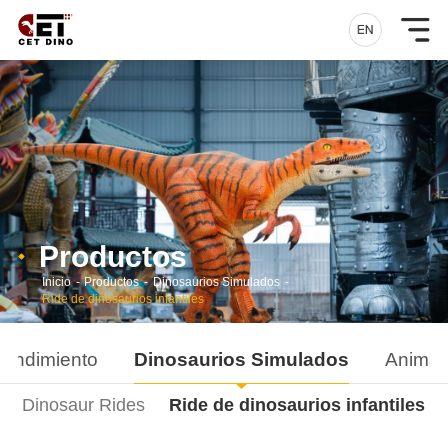
Productos
Inicio
-
Productos
-
Dinosaurios Simulados
-
Ride de dinosaurios infantiles
rendimiento
Dinosaurios Simulados
Animal
Dinosaur Rides
Ride de dinosaurios infantiles