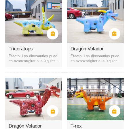
Triceratops
Dragón Volador
Efecto: Los dinosaurios pued
Efecto: Los dinosaurios pued
en avanzar/girar a la izquierd
en avanzar/girar a la izquierd
a y a la derecha. La batería e
a y a la derecha. La batería e
s una batería recargable. Pue
s una batería recargable. Pue
de iniciarse mediante código
de iniciarse mediante código
QR o control remoto. Cuatro f
QR o control remoto. Cuatro f
aros
aros
Dragón Volador
T-rex