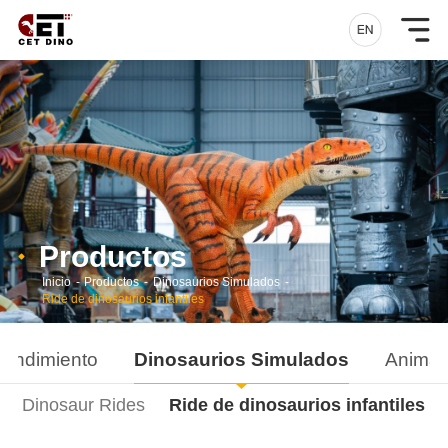
Productos
Inicio
-
Productos
-
Dinosaurios Simulados
-
Ride de dinosaurios infantiles
rendimiento
Dinosaurios Simulados
Animal
Dinosaur Rides
Ride de dinosaurios infantiles