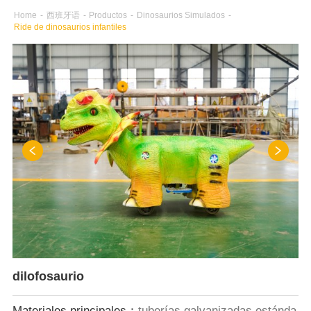
Home
-
西班牙语
-
Productos
-
Dinosaurios Simulados
-
Ride de dinosaurios infantiles
dilofosaurio
Materiales principales：
tuberías galvanizadas estánda