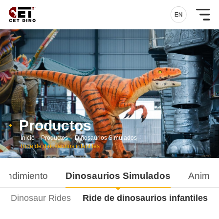
Productos
Inicio
-
Productos
-
Dinosaurios Simulados
-
Ride de dinosaurios infantiles
rendimiento
Dinosaurios Simulados
Animal
Dinosaur Rides
Ride de dinosaurios infantiles