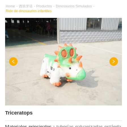
Home
-
西班牙语
-
Productos
-
Dinosaurios Simulados
-
Ride de dinosaurios infantiles
Triceratops
Materiales principales：
tuberías galvanizadas estánda