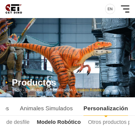
Productos
Inicio
-
Productos
-
Personalización
-
Modelo Robótico
ados
Animales Simulados
Personalización
za de desfile
Modelo Robótico
Otros productos pe