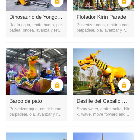
Dinosaurio de Yongchuan
Flotador Kirin Parade
Rocía agua, emite humo, par
Pulverizar agua, emitir humo,
padea, ondea, avanza y retro
parpadear, ola, avanzar y retr
cede, etc.
oceder, etc.
las calles alrededor del centro comercial
pelicula, televisión y escenario
parque de atracciones
Área Escénica
Parque
Barco de pato
Desfile del Caballo Dragón
Pulverizar agua, emitir humo,
Spray water, emit smoke, blin
parpadear, ola, avanzar y retr
k, wave, move forward and b
oceder, etc.
ackward, etc.