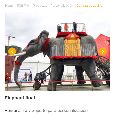
Home
-
西班牙语
-
Productos
-
Personalización
-
Carroza de desfile
Elephant float
Personaliza：
Soporte para personalización