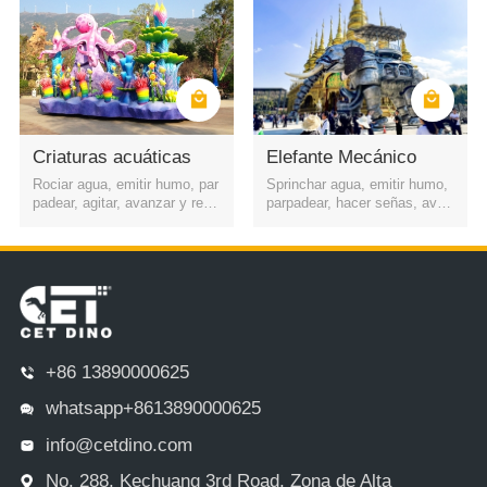
Criaturas acuáticas
Elefante Mecánico
Rociar agua, emitir humo, par
Sprinchar agua, emitir humo,
padear, agitar, avanzar y retro
parpadear, hacer señas, avan
ceder, etc.
zar y retroceder, etc.
+86 13890000625
whatsapp+8613890000625
info@cetdino.com
No. 288, Kechuang 3rd Road, Zona de Alta