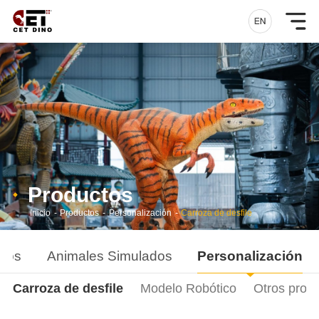
Productos
Inicio
-
Productos
-
Personalización
-
Carroza de desfile
ados
Animales Simulados
Personalización
Carroza de desfile
Modelo Robótico
Otros prod