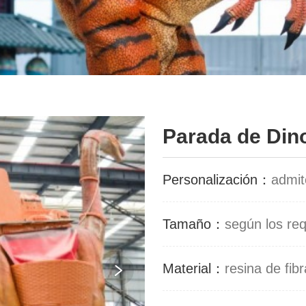
Parada de Din
Personalización：
admit
Tamaño：
según los requ
Material：
resina de fibr