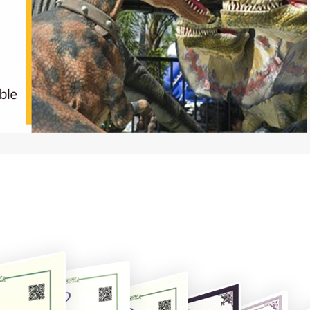
alles alrededor del centro comercial
pelicula, televisión y escenario
parque de atracciones
Área Escénica
Parque