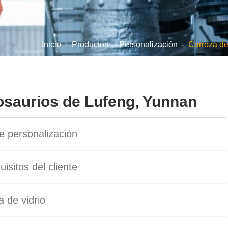
Inicio
-
Productos
-
Personalización
-
Carroza de
osaurios de Lufeng, Yunnan
e personalización
isitos del cliente
a de vidrio