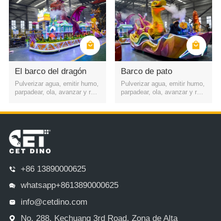
El barco del dragón
Barco de pato
Pulverizar agua, emitir humo,
Pulverizar agua, emitir humo,
parpadear, ola, avanzar y retr
parpadear, ola, avanzar y retr
oceder, etc.
oceder, etc.
+86 13890000625
whatsapp+8613890000625
info@cetdino.com
No. 288, Kechuang 3rd Road, Zona de Alta