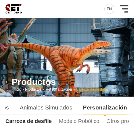
Productos
Inicio
-
Productos
-
Personalización
-
Carroza de desfile
ados
Animales Simulados
Personalización
Carroza de desfile
Modelo Robótico
Otros prod