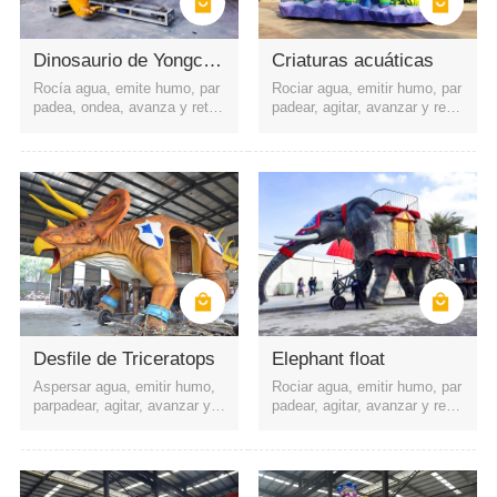
Dinosaurio de Yongchuan
Criaturas acuáticas
Rocía agua, emite humo, par
Rociar agua, emitir humo, par
padea, ondea, avanza y retro
padear, agitar, avanzar y retro
cede, etc.
ceder, etc.
las calles alrededor del centro comercial
pelicula, televisión y escenario
parque de atracciones
Área Escénica
Parque
Desfile de Triceratops
Elephant float
Aspersar agua, emitir humo,
Rociar agua, emitir humo, par
parpadear, agitar, avanzar y r
padear, agitar, avanzar y retro
etroceder, etc.
ceder, etc.