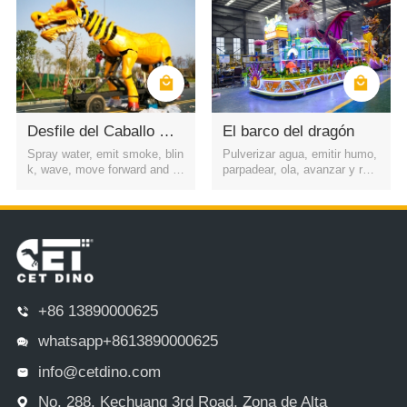
Desfile del Caballo Dragón
El barco del dragón
Spray water, emit smoke, blin
Pulverizar agua, emitir humo,
k, wave, move forward and b
parpadear, ola, avanzar y retr
ackward, etc.
oceder, etc.
+86 13890000625
whatsapp+8613890000625
info@cetdino.com
No. 288, Kechuang 3rd Road, Zona de Alta