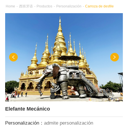
Home
-
西班牙语
-
Productos
-
Personalización
-
Carroza de desfile
Elefante Mecánico
Personalización：
admite personalización