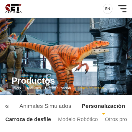
Productos
Inicio
-
Productos
-
Personalización
-
Carroza de desfile
ados
Animales Simulados
Personalización
Carroza de desfile
Modelo Robótico
Otros prod