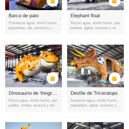
Barco de pato
Elephant float
Pulverizar agua, emitir humo,
Rociar agua, emitir humo, par
parpadear, ola, avanzar y retr
padear, agitar, avanzar y retro
oceder, etc.
ceder, etc.
las calles alrededor del centro comercial
pelicula, televisión y escenario
parque de atracciones
Área Escénica
Parque
Dinosaurio de Yongchuan
Desfile de Triceratops
Rocía agua, emite humo, par
Aspersar agua, emitir humo,
padea, ondea, avanza y retro
parpadear, agitar, avanzar y r
cede, etc.
etroceder, etc.