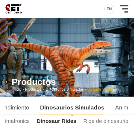
Productos
Inicio
-
Productos
-
Dinosaurios Simulados
-
Dinosaur Rides
rendimiento
Dinosaurios Simulados
Animal
animatronics
Dinosaur Rides
Ride de dinosaurios i