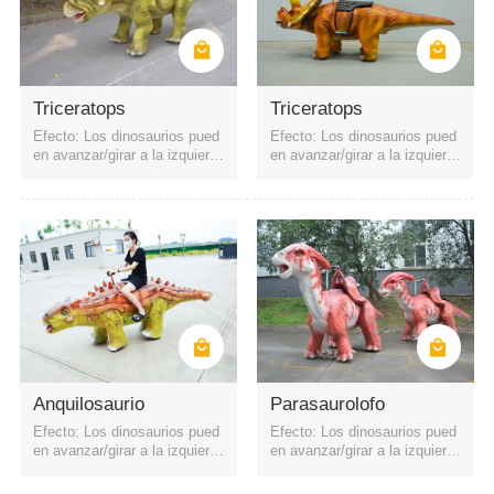
Triceratops
Triceratops
Efecto: Los dinosaurios pued
Efecto: Los dinosaurios pued
en avanzar/girar a la izquierd
en avanzar/girar a la izquierd
a y a la derecha. La batería e
a y a la derecha. La batería e
s recargable. Puede iniciarse
s recargable. Puede iniciarse
mediante código QR o control
mediante código QR o control
remoto. Cuatro faros
remoto. Cuatro faros
Parque de atracciones interior
centro comercial
Área Escénica
Cuadrado
parque
Anquilosaurio
Parasaurolofo
Efecto: Los dinosaurios pued
Efecto: Los dinosaurios pued
en avanzar/girar a la izquierd
en avanzar/girar a la izquierd
a y a la derecha. La batería e
a y a la derecha. La batería e
s recargable. Puede iniciarse
s recargable. Puede iniciarse