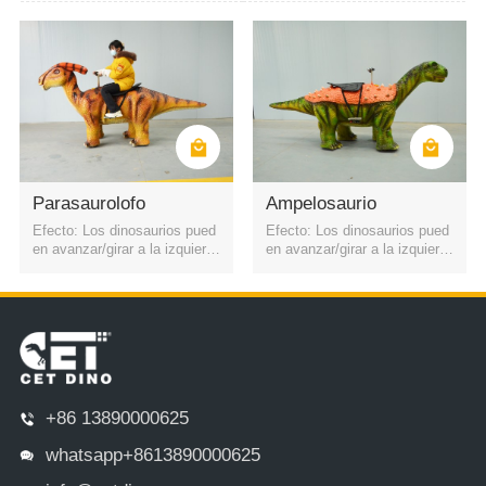
mediante código QR o control
mediante código QR o control
remoto. Cuatro faros
remoto. Cuatro faros
Parasaurolofo
Ampelosaurio
Efecto: Los dinosaurios pued
Efecto: Los dinosaurios pued
en avanzar/girar a la izquierd
en avanzar/girar a la izquierd
a y a la derecha. La batería e
a y a la derecha. La batería e
s recargable. Puede iniciarse
s recargable. Puede iniciarse
mediante código QR o control
mediante código QR o control
remoto. Cuatro faros
remoto. Cuatro faros
+86 13890000625
whatsapp+8613890000625