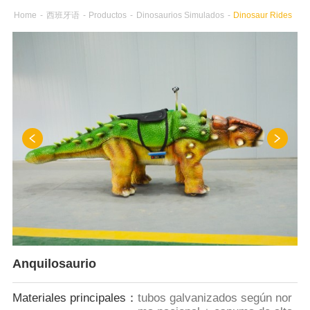
Home
-
西班牙语
-
Productos
-
Dinosaurios Simulados
-
Dinosaur Rides
Anquilosaurio
Materiales principales：
tubos galvanizados según nor