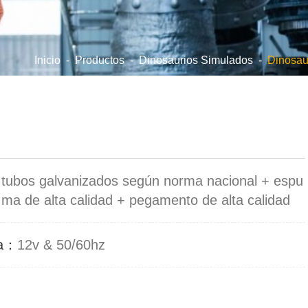
Inicio
-
Productos
-
Dinosaurios Simulados
-
Dinosau
：
tubos galvanizados según norma nacional + espu
ma de alta calidad + pegamento de alta calidad
da：
12v & 50/60hz