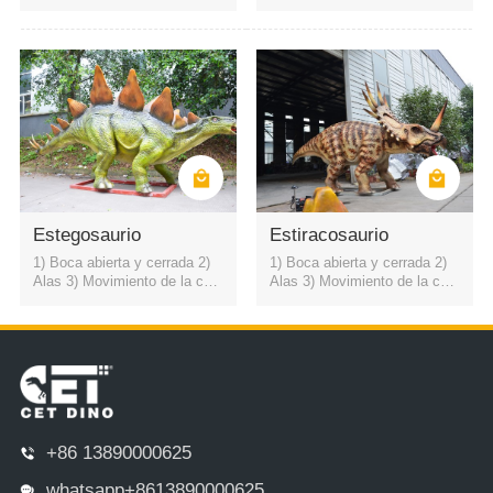
lo hacia arriba y hacia abajo
lo hacia arriba y hacia abajo
4) sonido rugiente de dinosau
4) sonido rugiente de dinosau
rio
rio
Estegosaurio
Estiracosaurio
1) Boca abierta y cerrada 2)
1) Boca abierta y cerrada 2)
Alas 3) Movimiento de la cuel
Alas 3) Movimiento de la cuel
lo hacia arriba y hacia abajo
lo hacia arriba y hacia abajo
4) sonido rugiente de dinosau
4) sonido rugiente de dinosau
rio
rio
+86 13890000625
whatsapp+8613890000625