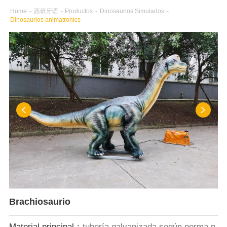
Home
-
西班牙语
-
Productos
-
Dinosaurios Simulados
-
Dinosaurios animatronics
Brachiosaurio
Material principal：
tubería galvanizada según norma n