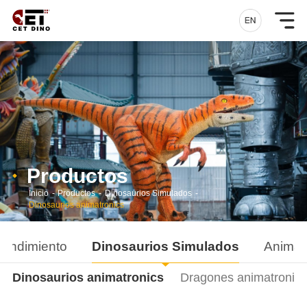
Productos
Inicio
-
Productos
-
Dinosaurios Simulados
-
Dinosaurios animatronics
rendimiento
Dinosaurios Simulados
Animal
Dinosaurios animatronics
Dragones animatronics