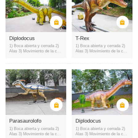
Diplodocus
T-Rex
1) Boca abierta y cerrada 2)
1) Boca abierta y cerrada 2)
Alas 3) Movimiento de la cuel
Alas 3) Movimiento de la cuel
lo hacia arriba y hacia abajo
lo hacia arriba y hacia abajo
4) sonido rugiente de dinosau
4) sonido rugiente de dinosau
rio
rio
Área escénica del parque
parque de atracciones
museo de ciencia
Parasaurolofo
Diplodocus
1) Boca abierta y cerrada 2)
1) Boca abierta y cerrada 2)
Alas 3) Movimiento de la cuel
Alas 3) Movimiento de la cuel