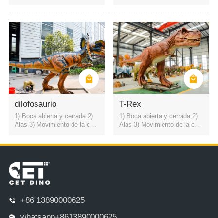
lo hacia arriba y hacia abajo
lo hacia arriba y hacia abajo
4) sonido rugiente de dinosau
4) sonido rugiente de dinosau
rio
rio
dilofosaurio
T-Rex
1) Boca abierta y cerrada 2)
1) Boca abierta y cerrada 2)
Alas 3) Movimiento de la cuel
Alas 3) Movimiento de la cuel
lo hacia arriba y hacia abajo
lo hacia arriba y hacia abajo
4) sonido rugiente de dinosau
4) sonido rugiente de dinosau
rio
rio
+86 13890000625
whatsapp+8613890000625