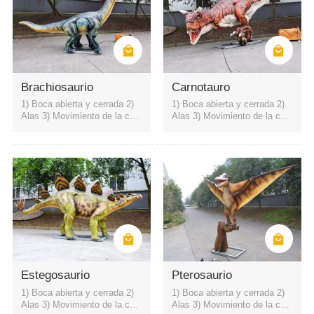
Brachiosaurio
Carnotauro
1) Boca abierta y cerrada 2)
1) Boca abierta y cerrada 2)
Alas 3) Movimiento de la cuel
Alas 3) Movimiento de la cuel
lo hacia arriba y hacia abajo
lo hacia arriba y hacia abajo
4) sonido rugiente de dinosau
4) sonido rugiente de dinosau
rio
rio
Área escénica del parque
parque de atracciones
museo de ciencia
Estegosaurio
Pterosaurio
1) Boca abierta y cerrada 2)
1) Boca abierta y cerrada 2)
Alas 3) Movimiento de la cuel
Alas 3) Movimiento de la cuel