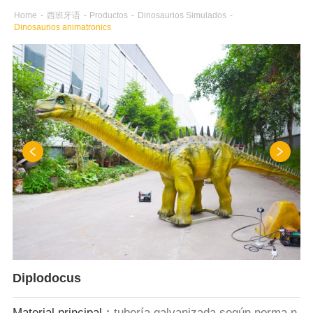
Home
-
西班牙语
-
Productos
-
Dinosaurios Simulados
-
Dinosaurios animatronics
Diplodocus
Material principal：
tubería galvanizada según norma n