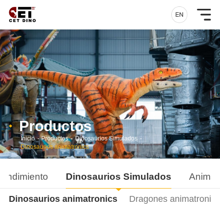
Productos
Inicio
-
Productos
-
Dinosaurios Simulados
-
Dinosaurios animatronics
rendimiento
Dinosaurios Simulados
Animal
Dinosaurios animatronics
Dragones animatronics