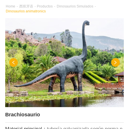
Home
-
西班牙语
-
Productos
-
Dinosaurios Simulados
-
Dinosaurios animatronics
Brachiosaurio
Material principal：
tubería galvanizada según norma n