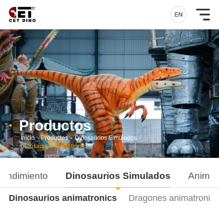
Productos
Inicio
-
Productos
-
Dinosaurios Simulados
-
Dinosaurios animatronics
rendimiento
Dinosaurios Simulados
Animal
Dinosaurios animatronics
Dragones animatronics