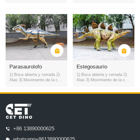
lo hacia arriba y hacia abajo
lo hacia arriba y hacia abajo
4) sonido rugiente de dinosau
4) sonido rugiente de dinosau
rio
rio
Parasaurolofo
Estegosaurio
1) Boca abierta y cerrada 2)
1) Boca abierta y cerrada 2)
Alas 3) Movimiento de la cuel
Alas 3) Movimiento de la cuel
lo hacia arriba y hacia abajo
lo hacia arriba y hacia abajo
4) sonido rugiente de dinosau
4) sonido rugiente de dinosau
rio
rio
+86 13890000625
whatsapp+8613890000625