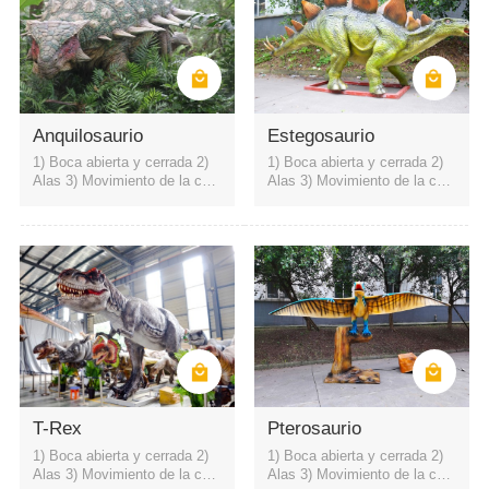
Anquilosaurio
Estegosaurio
1) Boca abierta y cerrada 2)
1) Boca abierta y cerrada 2)
Alas 3) Movimiento de la cuel
Alas 3) Movimiento de la cuel
lo hacia arriba y hacia abajo
lo hacia arriba y hacia abajo
4) sonido rugiente de dinosau
4) sonido rugiente de dinosau
rio
rio
Área escénica del parque
parque de atracciones
museo de ciencia
T-Rex
Pterosaurio
1) Boca abierta y cerrada 2)
1) Boca abierta y cerrada 2)
Alas 3) Movimiento de la cuel
Alas 3) Movimiento de la cuel