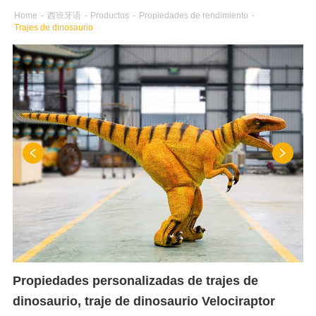
Home
-
西班牙语
-
Productos
-
Propiedades de rendimiento
-
Trajes de dinosaurio
Propiedades personalizadas de trajes de
dinosaurio, traje de dinosaurio Velociraptor