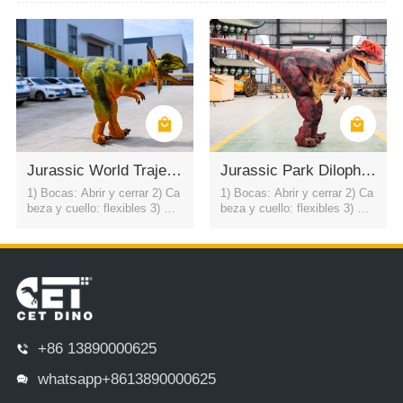
la 5) Caminar6) Color: color d
la 5) Caminar6) Color: color d
e simulación / personalizado
e simulación / personalizado
7) control del motor ojos parp
7) control del motor ojos parp
adean automáticamente USD
adean automáticamente USD
3500
3500
Jurassic World Traje de Dinosaurio Dilophosaurus para escenario
Jurassic Park Dilophosaurus Traje de Dinosaurio
1) Bocas: Abrir y cerrar 2) Ca
1) Bocas: Abrir y cerrar 2) Ca
beza y cuello: flexibles 3) Cu
beza y cuello: flexibles 3) Cu
erpo: flexible en todas las dir
erpo: flexible en todas las dir
ecciones4) Balanceo de la co
ecciones4) Balanceo de la co
la 5) Caminar6) Color: color d
la 5) Caminar6) Color: color d
e simulación / personalizado
e simulación / personalizado
7) control del motor ojos parp
7) control del motor ojos parp
adean automáticamente USD
adean automáticamente USD
3500
3500
+86 13890000625
whatsapp+8613890000625