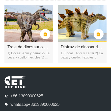
la 5) Caminar6) Color: color d
la 5) Caminar6) Color: color d
e simulación / personalizado
e simulación / personalizado
7) control del motor ojos parp
7) control del motor ojos parp
adean automáticamente USD
adean automáticamente USD
3500
3500
Traje de dinosaurio Velociraptor de Jurassic Park
Disfraz de dinosaurio Triceratops para adultos al aire libre simulado
1) Bocas: Abrir y cerrar 2) Ca
1) Bocas: Abrir y cerrar 2) Ca
beza y cuello: flexibles 3) Cu
beza y cuello: flexibles 3) Cu
erpo: flexible en todas las dir
erpo: flexible en todas las dir
ecciones4) Balanceo de la co
ecciones4) Balanceo de la co
la 5) Caminar6) Color: color d
la 5) Caminar6) Color: color d
e simulación / personalizado
e simulación / personalizado
7) control del motor ojos parp
7) control del motor ojos parp
adean automáticamente USD
adean automáticamente USD
3500
3500
+86 13890000625
whatsapp+8613890000625