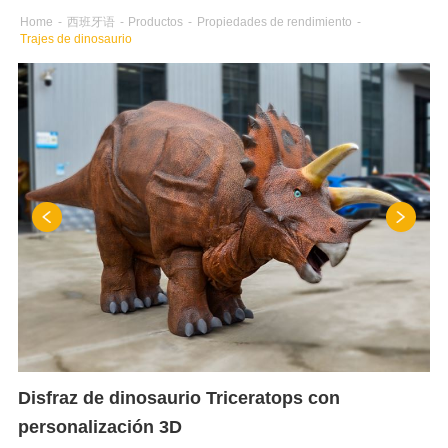
Home
-
西班牙语
-
Productos
-
Propiedades de rendimiento
-
Trajes de dinosaurio
Disfraz de dinosaurio Triceratops con
personalización 3D