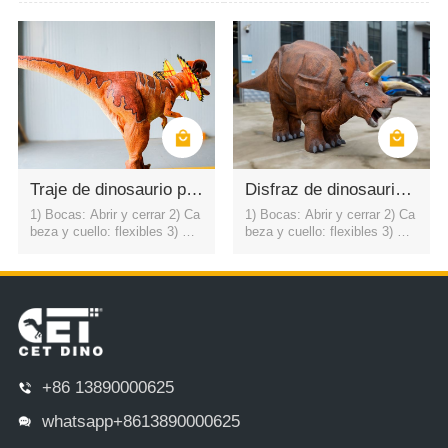
la 5) Caminar6) Color: color d
la 5) Caminar6) Color: color d
e simulación / personalizado
e simulación / personalizado
7) control del motor ojos parp
7) control del motor ojos parp
adean automáticamente USD
adean automáticamente USD
3500
3500
Traje de dinosaurio para adultos de Dilophosaurus de Jurassic Park
Disfraz de dinosaurio Triceratops con personalización 3D
1) Bocas: Abrir y cerrar 2) Ca
1) Bocas: Abrir y cerrar 2) Ca
beza y cuello: flexibles 3) Cu
beza y cuello: flexibles 3) Cu
erpo: flexible en todas las dir
erpo: flexible en todas las dir
ecciones4) Balanceo de la co
ecciones4) Balanceo de la co
la 5) Caminar6) Color: color d
la 5) Caminar6) Color: color d
e simulación / personalizado
e simulación / personalizado
7) control del motor ojos parp
7) control del motor ojos parp
adean automáticamente USD
adean automáticamente USD
3500
3500
+86 13890000625
whatsapp+8613890000625