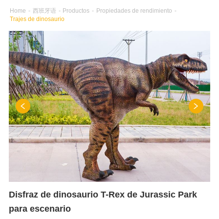
Home
-
西班牙语
-
Productos
-
Propiedades de rendimiento
-
Trajes de dinosaurio
Disfraz de dinosaurio T-Rex de Jurassic Park
para escenario