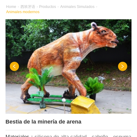
Home
-
西班牙语
-
Productos
-
Animales Simulados
-
Animales modernos
Bestia de la minería de arena
Materiales：
silicona de alta calidad，cabello，espuma