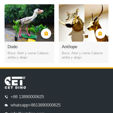
Dodo
Antílope
Boca: Abrir y cerrar Cabeza:
Boca: Abrir y cerrar Cabeza:
arriba y abajo
arriba y abajo
+86 13890000625
whatsapp+8613890000625