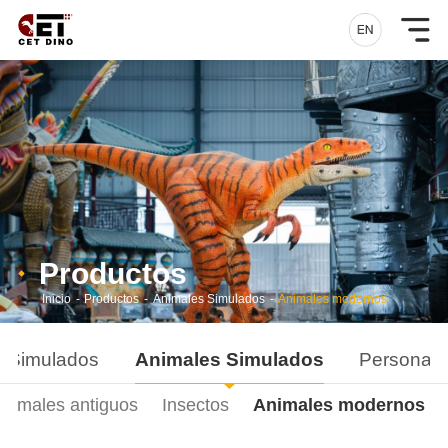
Productos
Inicio
-
Productos
-
Animales Simulados
-
Animales modernos
s Simulados
Animales Simulados
Personali
nimales antiguos
Insectos
Animales modernos