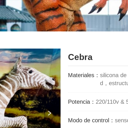
Cebra
Materiales：
silicona d
d，estructu
Potencia：
220/110v & 
Modo de control：
senso