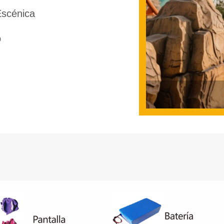
Escénica
o