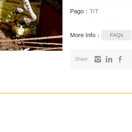
Pago：
T/T
More Info：
FAQs
Share: