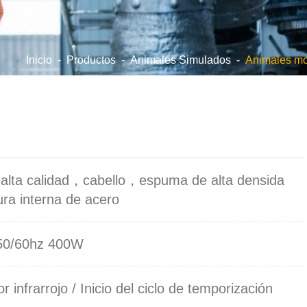
Inicio
-
Productos
-
Animales Simulados
-
Animales m
e alta calidad，cabello，espuma de alta densida
ra interna de acero
50/60hz 400W
r infrarrojo / Inicio del ciclo de temporización