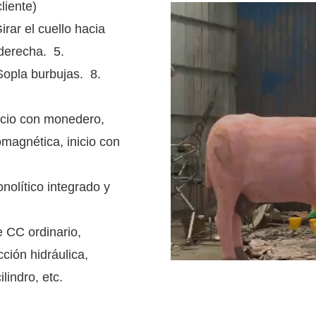
liente)
irar el cuello hacia
a derecha. 5.
Sopla burbujas. 8.
inicio con monedero,
omagnética, inicio con
nolítico integrado y
 CC ordinario,
ción hidráulica,
lindro, etc.