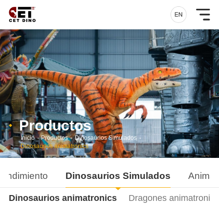
Productos
Inicio
-
Productos
-
Dinosaurios Simulados
-
Dinosaurios animatronics
rendimiento
Dinosaurios Simulados
Animal
Dinosaurios animatronics
Dragones animatronics