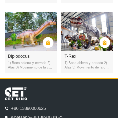
lo hacia arriba y hacia abajo
lo hacia arriba y hacia abajo
4) sonido rugiente de dinosau
4) sonido rugiente de dinosau
rio
rio
Diplodocus
T-Rex
1) Boca abierta y cerrada 2)
1) Boca abierta y cerrada 2)
Alas 3) Movimiento de la cuel
Alas 3) Movimiento de la cuel
lo hacia arriba y hacia abajo
lo hacia arriba y hacia abajo
4) sonido rugiente de dinosau
4) sonido rugiente de dinosau
rio
rio
+86 13890000625
whatsapp+8613890000625