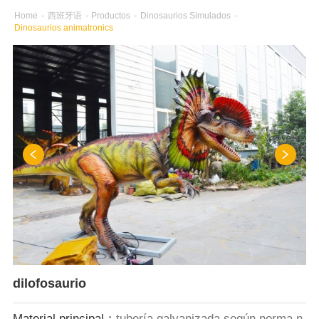
Home
-
西班牙语
-
Productos
-
Dinosaurios Simulados
-
Dinosaurios animatronics
dilofosaurio
Material principal：
tubería galvanizada según norma n