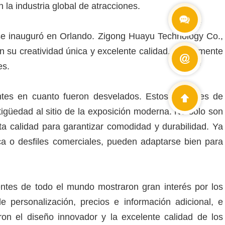
 la industria global de atracciones.
Wechat
+86 138900
 se inauguró en Orlando. Zigong Huayu Technology Co.,
 su creatividad única y excelente calidad, rápidamente
E-mail
info@cetdin
es.
ntes en cuanto fueron desvelados. Estos disfraces de
tigüedad al sitio de la exposición moderna. No solo son
lta calidad para garantizar comodidad y durabilidad. Ya
ica o desfiles comerciales, pueden adaptarse bien para
entes de todo el mundo mostraron gran interés por los
e personalización, precios e información adicional, e
on el diseño innovador y la excelente calidad de los