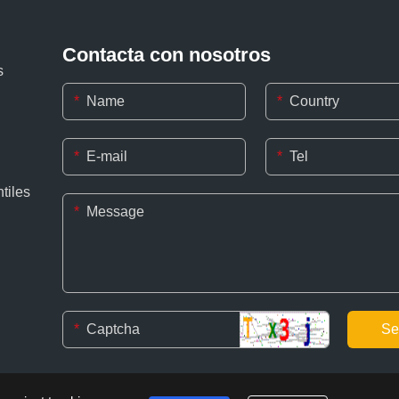
Contacta con nosotros
s
*
*
*
*
tiles
*
*