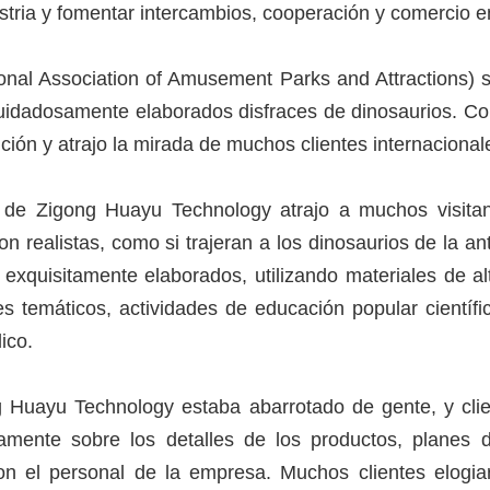
stria y fomentar intercambios, cooperación y comercio en
onal Association of Amusement Parks and Attractions)
cuidadosamente elaborados disfraces de dinosaurios. Con
ición y atrajo la mirada de muchos clientes internacional
os de Zigong Huayu Technology atrajo a muchos visita
n realistas, como si trajeran a los dinosaurios de la an
 exquisitamente elaborados, utilizando materiales de a
s temáticos, actividades de educación popular científ
ico.
ng Huayu Technology estaba abarrotado de gente, y cli
amente sobre los detalles de los productos, planes d
n el personal de la empresa. Muchos clientes elogiar